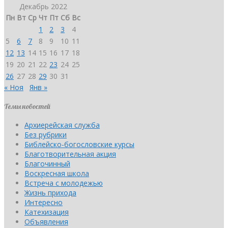
Декабрь 2022
Пн
Вт
Ср
Чт
Пт
Сб
Вс
1
2
3
4
5
6
7
8
9
10
11
12
13
14
15
16
17
18
19
20
21
22
23
24
25
26
27
28
29
30
31
« Ноя
Янв »
Темы новостей
Архиерейская служба
Без рубрики
Библейско-богословские курсы
Благотворительная акция
Благочинный
Воскресная школа
Встреча с молодежью
Жизнь прихода
Интересно
Катехизация
Объявления