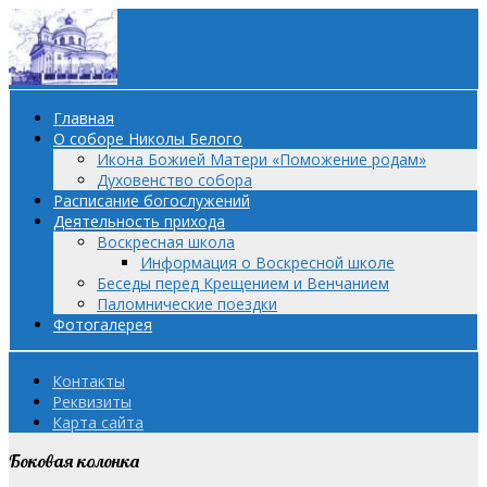
Главная
О соборе Николы Белого
Икона Божией Матери «Поможение родам»
Духовенство собора
Расписание богослужений
Деятельность прихода
Воскресная школа
Информация о Воскресной школе
Беседы перед Крещением и Венчанием
Паломнические поездки
Фотогалерея
Контакты
Реквизиты
Карта сайта
Боковая колонка