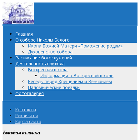
Главная
О соборе Николы Белого
Икона Божией Матери «Поможение родам»
Духовенство собора
Расписание богослужений
Деятельность прихода
Воскресная школа
Информация о Воскресной школе
Беседы перед Крещением и Венчанием
Паломнические поездки
Фотогалерея
Контакты
Реквизиты
Карта сайта
Боковая колонка