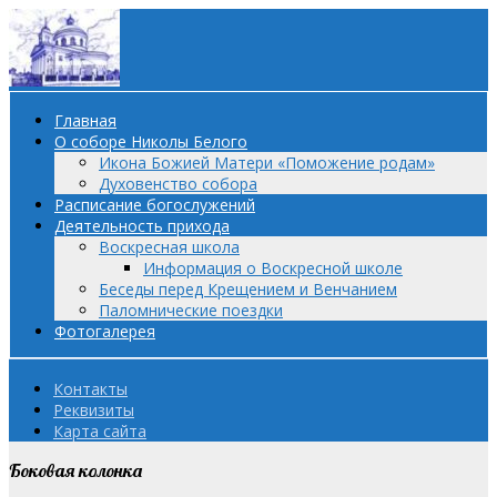
Главная
О соборе Николы Белого
Икона Божией Матери «Поможение родам»
Духовенство собора
Расписание богослужений
Деятельность прихода
Воскресная школа
Информация о Воскресной школе
Беседы перед Крещением и Венчанием
Паломнические поездки
Фотогалерея
Контакты
Реквизиты
Карта сайта
Боковая колонка