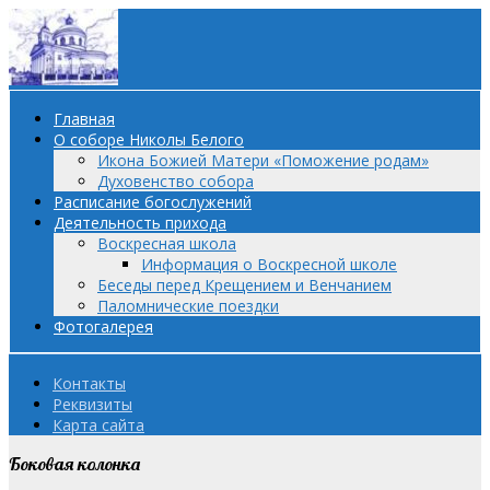
Главная
О соборе Николы Белого
Икона Божией Матери «Поможение родам»
Духовенство собора
Расписание богослужений
Деятельность прихода
Воскресная школа
Информация о Воскресной школе
Беседы перед Крещением и Венчанием
Паломнические поездки
Фотогалерея
Контакты
Реквизиты
Карта сайта
Боковая колонка