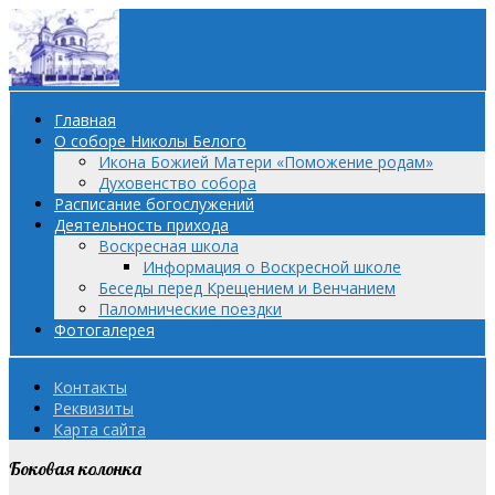
Главная
О соборе Николы Белого
Икона Божией Матери «Поможение родам»
Духовенство собора
Расписание богослужений
Деятельность прихода
Воскресная школа
Информация о Воскресной школе
Беседы перед Крещением и Венчанием
Паломнические поездки
Фотогалерея
Контакты
Реквизиты
Карта сайта
Боковая колонка