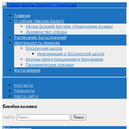
Главная
О соборе Николы Белого
Икона Божией Матери «Поможение родам»
Духовенство собора
Расписание богослужений
Деятельность прихода
Воскресная школа
Информация о Воскресной школе
Беседы перед Крещением и Венчанием
Паломнические поездки
Фотогалерея
Контакты
Реквизиты
Карта сайта
Боковая колонка
Найти:
Новости прихода