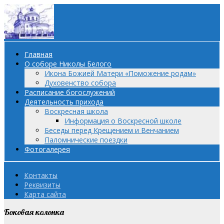
Главная
О соборе Николы Белого
Икона Божией Матери «Поможение родам»
Духовенство собора
Расписание богослужений
Деятельность прихода
Воскресная школа
Информация о Воскресной школе
Беседы перед Крещением и Венчанием
Паломнические поездки
Фотогалерея
Контакты
Реквизиты
Карта сайта
Боковая колонка