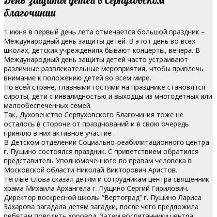
благочинии
1 июня в первый день лета отмечается большой праздник –
Международный день защиты детей. В этот день во всех
школах, детских учреждениях бывают концерты, вечера.
В
Международный день защиты детей часто устраивают
различные развлекательные мероприятия, чтобы привлечь
внимание к положению детей во всем мире.
По всей стране, главными гостями на празднике становятся
сироты, дети с инвалидностью и выходцы из многодетных или
малообеспеченных семей.
Так, Духовенство Серпуховского Благочиния тоже не
осталось в стороне от празднований и в свою очередь
приняло в них активное участие .
В Детском отделении Социально-реабилитационного центра
г. Пущино состоялся праздник. С приветствием обратился
представитель Уполномоченного по правам человека в
Московской области Николай Викторович Аристов.
Тёплые слова сказал детям и сотрудникам центра священник
храма Михаила Архангела г. Пущино Сергий Гирилович.
Директор воскресной школы “Вертоград” г. Пущино Лариса
Захарова загадала детям загадки, после чего предложила
ребятам поводить хоровод. Затем воспитанники центра