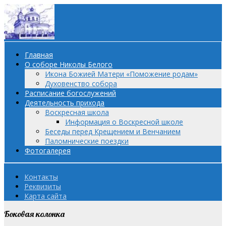
Главная
О соборе Николы Белого
Икона Божией Матери «Поможение родам»
Духовенство собора
Расписание богослужений
Деятельность прихода
Воскресная школа
Информация о Воскресной школе
Беседы перед Крещением и Венчанием
Паломнические поездки
Фотогалерея
Контакты
Реквизиты
Карта сайта
Боковая колонка