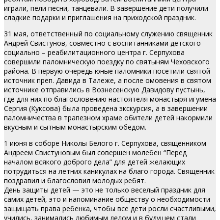
играли, пели песни, танцевали. В завершение дети получили
сладкие подарки и приглашения на приходской праздник.
31 мая, ответственный по социальному служению священник
Андрей Свистунов, совместно с воспитанниками детского
социально – реабилитационного центра г. Серпухова
совершили паломническую поездку по святыням Чеховского
района. В первую очередь юные паломники посетили святой
источник преп. Давида в Талеже, а после омовения в святом
источнике отправились в Вознесенскую Давидову пустынь,
где для них по благословению настоятеля монастыря игумена
Сергия (Куксова) была проведена экскурсия, а в завершении
паломничества в трапезном храме обители детей накормили
вкусным и сытным монастырским обедом.
1 июня в соборе Николы Белого г. Серпухова, священником
Андреем Свистуновым был совершен молебен “Перед
началом всякого доброго дела” для детей желающих
потрудиться на летних каникулах на благо города. Священник
поздравил и благословил молодых ребят.
День защиты детей — это не только веселый праздник для
самих детей, это и напоминание обществу о необходимости
защищать права ребенка, чтобы все дети росли счастливыми,
учились, занимались любимым делом и в будущем стали