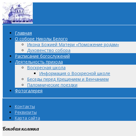
Главная
О соборе Николы Белого
Икона Божией Матери «Поможение родам»
Духовенство собора
Расписание богослужений
Деятельность прихода
Воскресная школа
Информация о Воскресной школе
Беседы перед Крещением и Венчанием
Паломнические поездки
Фотогалерея
Контакты
Реквизиты
Карта сайта
Боковая колонка