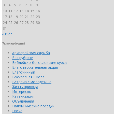
3
4
5
6
7
8
9
10
11
12
13
14
15
16
17
18
19
20
21
22
23
24
25
26
27
28
29
30
31
« Июл
Темы новостей
Архиерейская служба
Без рубрики
Библейско-богословские курсы
Благотворительная акция
Благочинный
Воскресная школа
Встреча с молодежью
Жизнь прихода
Интересно
Катехизация
Объявления
Паломнические поездки
Пасха