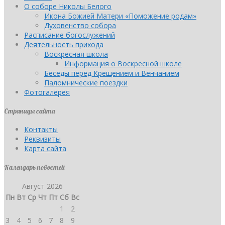
О соборе Николы Белого
Икона Божией Матери «Поможение родам»
Духовенство собора
Расписание богослужений
Деятельность прихода
Воскресная школа
Информация о Воскресной школе
Беседы перед Крещением и Венчанием
Паломнические поездки
Фотогалерея
Страницы сайта
Контакты
Реквизиты
Карта сайта
Календарь новостей
Август 2026
Пн
Вт
Ср
Чт
Пт
Сб
Вс
1
2
3
4
5
6
7
8
9