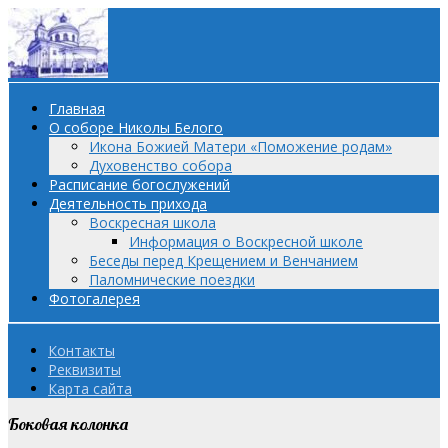
Главная
О соборе Николы Белого
Икона Божией Матери «Поможение родам»
Духовенство собора
Расписание богослужений
Деятельность прихода
Воскресная школа
Информация о Воскресной школе
Беседы перед Крещением и Венчанием
Паломнические поездки
Фотогалерея
Контакты
Реквизиты
Карта сайта
Боковая колонка