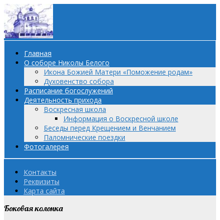
Главная
О соборе Николы Белого
Икона Божией Матери «Поможение родам»
Духовенство собора
Расписание богослужений
Деятельность прихода
Воскресная школа
Информация о Воскресной школе
Беседы перед Крещением и Венчанием
Паломнические поездки
Фотогалерея
Контакты
Реквизиты
Карта сайта
Боковая колонка