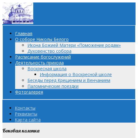
Главная
О соборе Николы Белого
Икона Божией Матери «Поможение родам»
Духовенство собора
Расписание богослужений
Деятельность прихода
Воскресная школа
Информация о Воскресной школе
Беседы перед Крещением и Венчанием
Паломнические поездки
Фотогалерея
Контакты
Реквизиты
Карта сайта
Боковая колонка