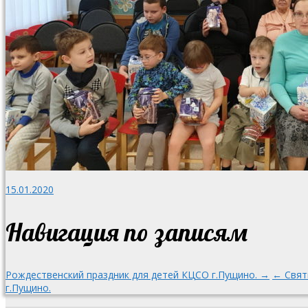
15.01.2020
Навигация по записям
Рождественский праздник для детей КЦСО г.Пущино. →
← Свят
г.Пущино.