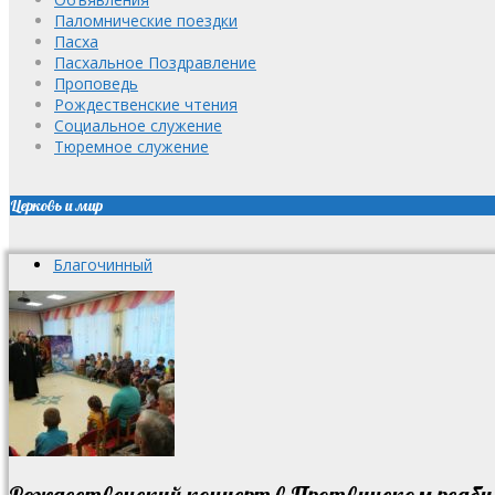
Паломнические поездки
Пасха
Пасхальное Поздравление
Проповедь
Рождественские чтения
Социальное служение
Тюремное служение
Церковь и мир
Благочинный
Рождественский концерт в Протвинском реаб