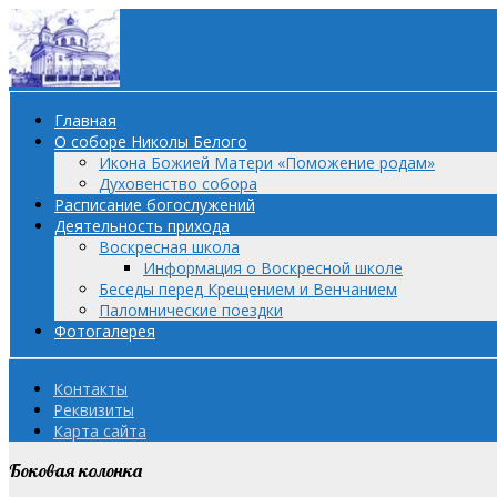
Главная
О соборе Николы Белого
Икона Божией Матери «Поможение родам»
Духовенство собора
Расписание богослужений
Деятельность прихода
Воскресная школа
Информация о Воскресной школе
Беседы перед Крещением и Венчанием
Паломнические поездки
Фотогалерея
Контакты
Реквизиты
Карта сайта
Боковая колонка