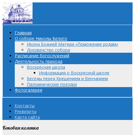
Главная
О соборе Николы Белого
Икона Божией Матери «Поможение родам»
Духовенство собора
Расписание богослужений
Деятельность прихода
Воскресная школа
Информация о Воскресной школе
Беседы перед Крещением и Венчанием
Паломнические поездки
Фотогалерея
Контакты
Реквизиты
Карта сайта
Боковая колонка