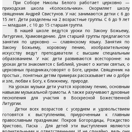
При Соборе Николы Белого работает церковно —
приходская школа «Колокольчики». Окормляет школу
священник Андрей Свистунов. У нас занимаются детки с 6 до
15 лет. Дети разделены на 2 возрастные группы. С 6 до 9 лет
— младшая , с 10 до 15 старшая группа.
В нашей школе ведутся уроки по Закону Божьему,
Литургике, Храмоведению. Для старшей группы предлагаются
занятия по церковно — славянскому языку. Занятия по
Закону Божьему, хоровому пению, изобразительному
искусству ведут преподаватели с высшим специальным
образованием. У нас дети развиваются всесторонне: на
уроках дети знакомятся с Библией, узнают о житии святых, о
церковных праздниках,говорят о Боге, церкви. Священник на
простых , понятных детям примерах рассказывает им о добре
и зле, любви к Богу, к ближнему, природе.
На уроках музыки дети учатся хоровому пению, основным
навыкам музыкальной грамоты. А также разучивают духовные
песнопения для участия в Воскресной Божественной
Литургии.
Детки всех возрастов с усердием и удовольствием
готовятся к выступлениям, приуроченным к главным
православным праздникам: Покров Богородицы, Рождество
Христово, Пасха . Для детей эти выступления являются
волнительными и ответственными. И не случайно, ведь они