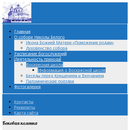
Главная
О соборе Николы Белого
Икона Божией Матери «Поможение родам»
Духовенство собора
Расписание богослужений
Деятельность прихода
Воскресная школа
Информация о Воскресной школе
Беседы перед Крещением и Венчанием
Паломнические поездки
Фотогалерея
Контакты
Реквизиты
Карта сайта
Боковая колонка