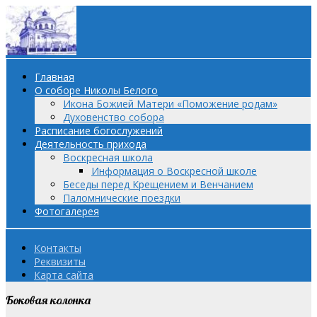
Главная
О соборе Николы Белого
Икона Божией Матери «Поможение родам»
Духовенство собора
Расписание богослужений
Деятельность прихода
Воскресная школа
Информация о Воскресной школе
Беседы перед Крещением и Венчанием
Паломнические поездки
Фотогалерея
Контакты
Реквизиты
Карта сайта
Боковая колонка