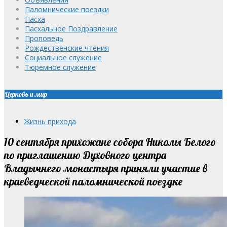
Паломнические поездки
Пасха
Пасхальное Поздравление
Проповедь
Рождественские чтения
Социальное служение
Тюремное служение
Церковь и мир
Жизнь прихода
10 сентября прихожане собора Николы Белого
по приглашению Духовного центра
Владычнего монастыря приняли участие в
краеведческой паломнической поездке