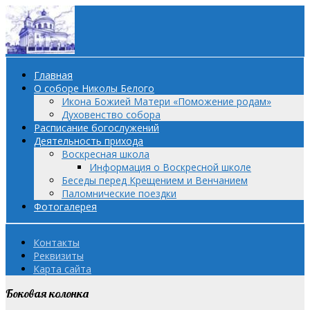
Главная
О соборе Николы Белого
Икона Божией Матери «Поможение родам»
Духовенство собора
Расписание богослужений
Деятельность прихода
Воскресная школа
Информация о Воскресной школе
Беседы перед Крещением и Венчанием
Паломнические поездки
Фотогалерея
Контакты
Реквизиты
Карта сайта
Боковая колонка