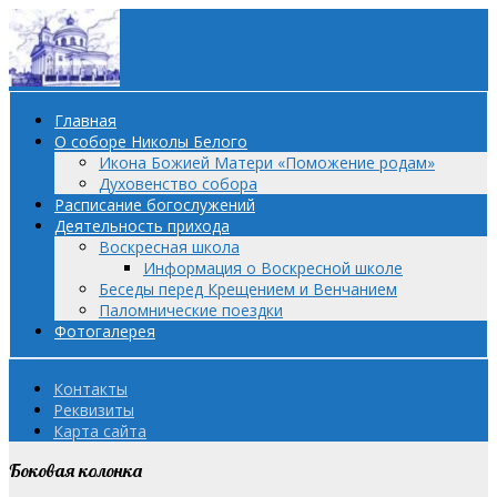
Главная
О соборе Николы Белого
Икона Божией Матери «Поможение родам»
Духовенство собора
Расписание богослужений
Деятельность прихода
Воскресная школа
Информация о Воскресной школе
Беседы перед Крещением и Венчанием
Паломнические поездки
Фотогалерея
Контакты
Реквизиты
Карта сайта
Боковая колонка