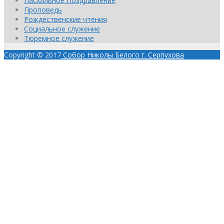
Пасхальное Поздравление
Проповедь
Рождественские чтения
Социальное служение
Тюремное служение
Copyright © 2017
Собор Николы Белого г. Серпухова