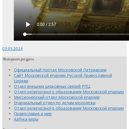
03.05.2024
Интернет-ресурсы
Официальный портал Московской Патриархии
Сайт Московской епархии Русской Православной
Церкви
Отдел внешних церковных связей РПЦ
Отдел религиозного образования Московской епархии
Миссионерский отдел Московской епархии
Епархиальный отдел по делам молодежи
Отдел религиозного образования Московской епархии
Православие и мир
Азбука веры