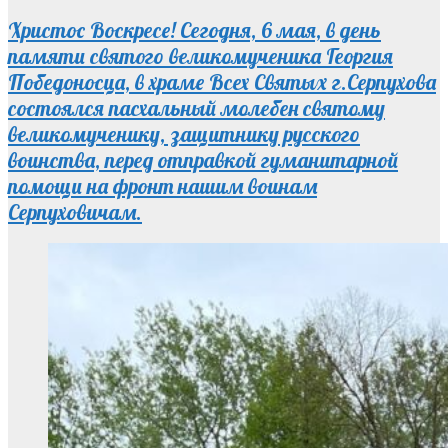
Христос Воскресе! Сегодня, 6 мая, в день
памяти святого великомученика Георгия
Победоносца, в храме Всех Святых г.Серпухова
состоялся пасхальный молебен святому
великомученику, защитнику русского
воинства, перед отправкой гуманитарной
помощи на фронт нашим воинам
Серпуховичам.