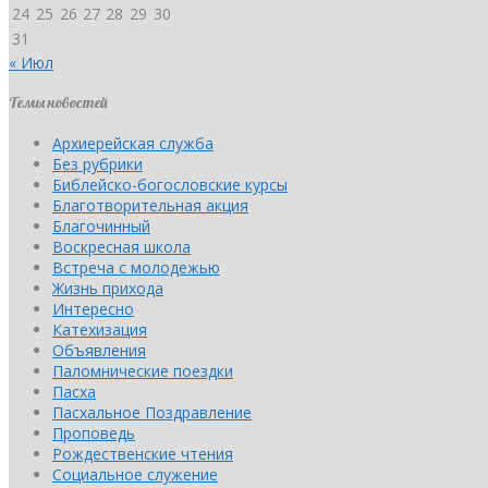
24
25
26
27
28
29
30
31
« Июл
Темы новостей
Архиерейская служба
Без рубрики
Библейско-богословские курсы
Благотворительная акция
Благочинный
Воскресная школа
Встреча с молодежью
Жизнь прихода
Интересно
Катехизация
Объявления
Паломнические поездки
Пасха
Пасхальное Поздравление
Проповедь
Рождественские чтения
Социальное служение