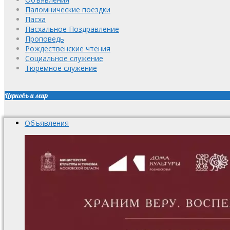
Паломнические поездки
Пасха
Пасхальное Поздравление
Проповедь
Рождественские чтения
Социальное служение
Тюремное служение
Церковь и мир
Объявления