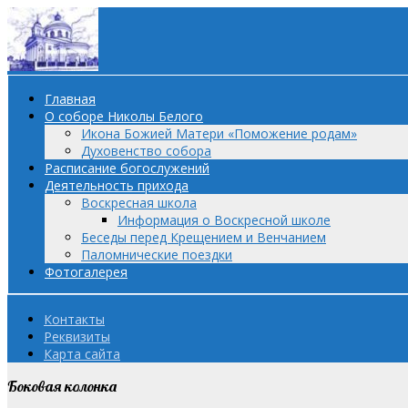
Главная
О соборе Николы Белого
Икона Божией Матери «Поможение родам»
Духовенство собора
Расписание богослужений
Деятельность прихода
Воскресная школа
Информация о Воскресной школе
Беседы перед Крещением и Венчанием
Паломнические поездки
Фотогалерея
Контакты
Реквизиты
Карта сайта
Боковая колонка