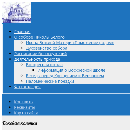
Главная
О соборе Николы Белого
Икона Божией Матери «Поможение родам»
Духовенство собора
Расписание богослужений
Деятельность прихода
Воскресная школа
Информация о Воскресной школе
Беседы перед Крещением и Венчанием
Паломнические поездки
Фотогалерея
Контакты
Реквизиты
Карта сайта
Боковая колонка