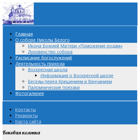
Главная
О соборе Николы Белого
Икона Божией Матери «Поможение родам»
Духовенство собора
Расписание богослужений
Деятельность прихода
Воскресная школа
Информация о Воскресной школе
Беседы перед Крещением и Венчанием
Паломнические поездки
Фотогалерея
Контакты
Реквизиты
Карта сайта
Боковая колонка