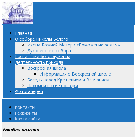
Главная
О соборе Николы Белого
Икона Божией Матери «Поможение родам»
Духовенство собора
Расписание богослужений
Деятельность прихода
Воскресная школа
Информация о Воскресной школе
Беседы перед Крещением и Венчанием
Паломнические поездки
Фотогалерея
Контакты
Реквизиты
Карта сайта
Боковая колонка