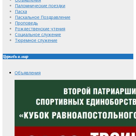
Паломнические поездки
Пасха
Пасхальное Поздравление
Проповедь
Рождественские чтения
Социальное служение
Тюремное служение
Церковь и мир
Объявления