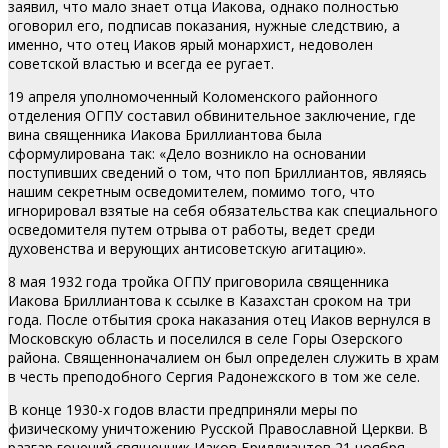
заявил, что мало знает отца Иакова, однако полностью
оговорил его, подписав показания, нужные следствию, а
именно, что отец Иаков ярый монархист, недоволен
советской властью и всегда ее ругает.
19 апреля уполномоченный Коломенского районного
отделения ОГПУ составил обвинительное заключение, где
вина священника Иакова Бриллиантова была
сформулирована так: «Дело возникло на основании
поступивших сведений о том, что поп Бриллиантов, являясь
нашим секретным осведомителем, помимо того, что
игнорировал взятые на себя обязательства как специального
осведомителя путем отрыва от работы, ведет среди
духовенства и верующих антисоветскую агитацию».
8 мая 1932 года тройка ОГПУ приговорила священника
Иакова Бриллиантова к ссылке в Казахстан сроком на три
года. После отбытия срока наказания отец Иаков вернулся в
Московскую область и поселился в селе Горы Озерского
района. Священноначалием он был определен служить в храм
в честь преподобного Сергия Радонежского в том же селе.
В конце 1930-х годов власти предприняли меры по
физическому уничтожению Русской Православной Церкви. В
разгар гонений священник Иаков Бриллиантов 21 ноября