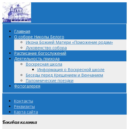
Главная
О соборе Николы Белого
Икона Божией Матери «Поможение родам»
Духовенство собора
Расписание богослужений
Деятельность прихода
Воскресная школа
Информация о Воскресной школе
Беседы перед Крещением и Венчанием
Паломнические поездки
Фотогалерея
Контакты
Реквизиты
Карта сайта
Боковая колонка