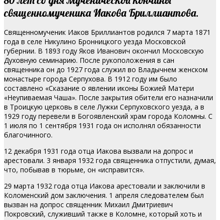
священномученика Иакова Бриллиантова.
Священномученик Иаков Бриллиантов родился 7 марта 1871
года в селе Никулино Бронницкого уезда Московской
губернии. В 1893 году Яков Иванович окончил Московскую
Духовную семинарию. После рукоположения в сан
священника он до 1927 года служил во Владычнем женском
монастыре города Серпухова. В 1912 году им было
составлено «Сказание о явлении иконы Божией Матери
«Неупиваемая Чаша».
После закрытия обители его назначили
в Троицкую церковь в селе Лужки Серпуховского уезда, а в
1929 году перевели в Богоявленский храм города Коломны. С
1 июля по 1 сентября 1931 года он исполнял обязанности
благочинного.
12 декабря 1931 года отца Иакова вызвали на допрос и
арестовали. 3 января 1932 года священника отпустили, думая,
что, побывав в тюрьме, он «исправится».
29 марта 1932 года отца Иакова арестовали и заключили в
Коломенский дом заключения. 1 апреля следователем был
вызван на допрос священник Михаил Дмитриевич
Покровский, служивший также в Коломне, который хоть и