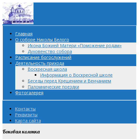
Главная
О соборе Николы Белого
Икона Божией Матери «Поможение родам»
Духовенство собора
Расписание богослужений
Деятельность прихода
Воскресная школа
Информация о Воскресной школе
Беседы перед Крещением и Венчанием
Паломнические поездки
Фотогалерея
Контакты
Реквизиты
Карта сайта
Боковая колонка