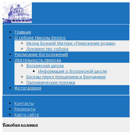
Главная
О соборе Николы Белого
Икона Божией Матери «Поможение родам»
Духовенство собора
Расписание богослужений
Деятельность прихода
Воскресная школа
Информация о Воскресной школе
Беседы перед Крещением и Венчанием
Паломнические поездки
Фотогалерея
Контакты
Реквизиты
Карта сайта
Боковая колонка