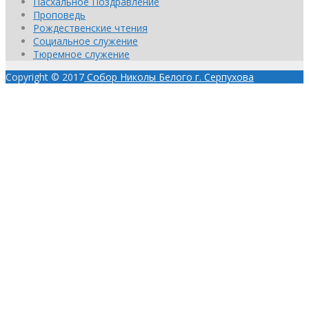
Пасхальное Поздравление
Проповедь
Рождественские чтения
Социальное служение
Тюремное служение
Copyright © 2017
Собор Николы Белого г. Серпухова