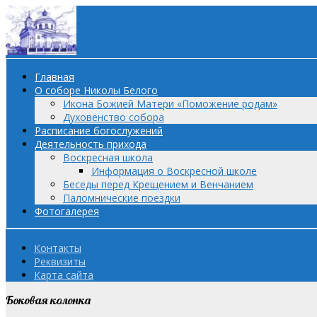
Главная
О соборе Николы Белого
Икона Божией Матери «Поможение родам»
Духовенство собора
Расписание богослужений
Деятельность прихода
Воскресная школа
Информация о Воскресной школе
Беседы перед Крещением и Венчанием
Паломнические поездки
Фотогалерея
Контакты
Реквизиты
Карта сайта
Боковая колонка