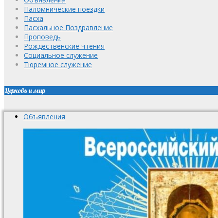
Паломнические поездки
Пасха
Пасхальное Поздравление
Проповедь
Рождественские чтения
Социальное служение
Тюремное служение
Церковь и мир
Объявления