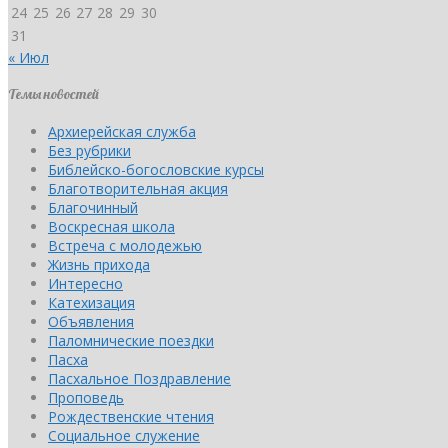
24
25
26
27
28
29
30
31
« Июл
Темы новостей
Архиерейская служба
Без рубрики
Библейско-богословские курсы
Благотворительная акция
Благочинный
Воскресная школа
Встреча с молодежью
Жизнь прихода
Интересно
Катехизация
Объявления
Паломнические поездки
Пасха
Пасхальное Поздравление
Проповедь
Рождественские чтения
Социальное служение