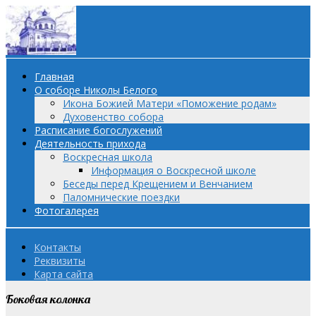
Главная
О соборе Николы Белого
Икона Божией Матери «Поможение родам»
Духовенство собора
Расписание богослужений
Деятельность прихода
Воскресная школа
Информация о Воскресной школе
Беседы перед Крещением и Венчанием
Паломнические поездки
Фотогалерея
Контакты
Реквизиты
Карта сайта
Боковая колонка