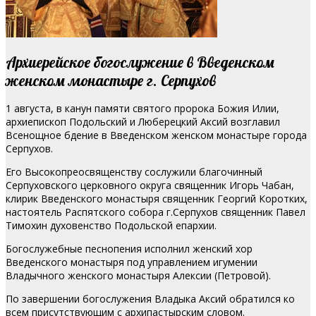
Архиерейское богослужение в Введенском
женском монастыре г. Серпухов
1 августа, в канун памяти святого пророка Божия Илии,
архиепископ Подольский и Люберецкий Аксий возглавил
Всенощное бдение в Введенском женском монастыре города
Серпухов.
Его Высокопреосвященству сослужили благочинный
Серпуховского церковного округа священник Игорь Чабан,
клирик Введенского монастыря священник Георгий Коротких,
настоятель Распятского собора г.Серпухов священник Павел
Тимохин духовенство Подольской епархии.
Богослужебные песнопения исполнил женский хор
Введенского монастыря под управлением игумении
Владычного женского монастыря Алексии (Петровой).
По завершении богослужения Владыка Аксий обратился ко
всем присутствующим с архипастырским словом.