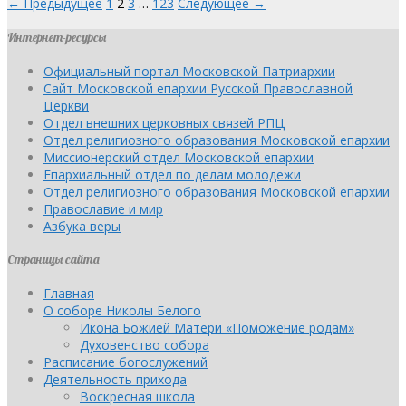
← Предыдущее
1
2
3
…
123
Следующее →
Интернет-ресурсы
Официальный портал Московской Патриархии
Сайт Московской епархии Русской Православной
Церкви
Отдел внешних церковных связей РПЦ
Отдел религиозного образования Московской епархии
Миссионерский отдел Московской епархии
Епархиальный отдел по делам молодежи
Отдел религиозного образования Московской епархии
Православие и мир
Азбука веры
Страницы сайта
Главная
О соборе Николы Белого
Икона Божией Матери «Поможение родам»
Духовенство собора
Расписание богослужений
Деятельность прихода
Воскресная школа