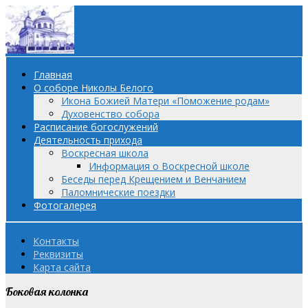
Главная
О соборе Николы Белого
Икона Божией Матери «Поможение родам»
Духовенство собора
Расписание богослужений
Деятельность прихода
Воскресная школа
Информация о Воскресной школе
Беседы перед Крещением и Венчанием
Паломнические поездки
Фотогалерея
Контакты
Реквизиты
Карта сайта
Боковая колонка