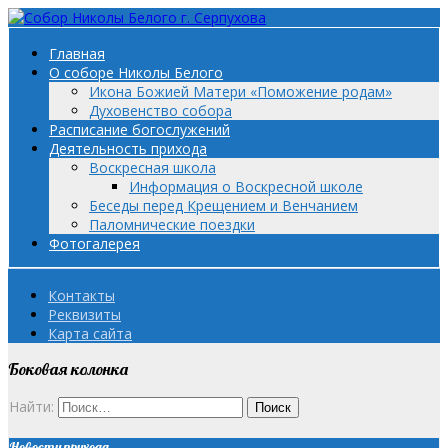
Главная
О соборе Николы Белого
Икона Божией Матери «Поможение родам»
Духовенство собора
Расписание богослужений
Деятельность прихода
Воскресная школа
Информация о Воскресной школе
Беседы перед Крещением и Венчанием
Паломнические поездки
Фотогалерея
Контакты
Реквизиты
Карта сайта
Боковая колонка
Найти:
Новости прихода