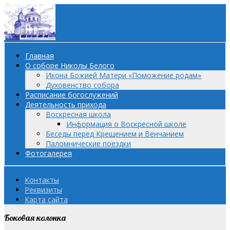
Главная
О соборе Николы Белого
Икона Божией Матери «Поможение родам»
Духовенство собора
Расписание богослужений
Деятельность прихода
Воскресная школа
Информация о Воскресной школе
Беседы перед Крещением и Венчанием
Паломнические поездки
Фотогалерея
Контакты
Реквизиты
Карта сайта
Боковая колонка