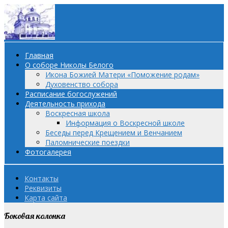
Главная
О соборе Николы Белого
Икона Божией Матери «Поможение родам»
Духовенство собора
Расписание богослужений
Деятельность прихода
Воскресная школа
Информация о Воскресной школе
Беседы перед Крещением и Венчанием
Паломнические поездки
Фотогалерея
Контакты
Реквизиты
Карта сайта
Боковая колонка