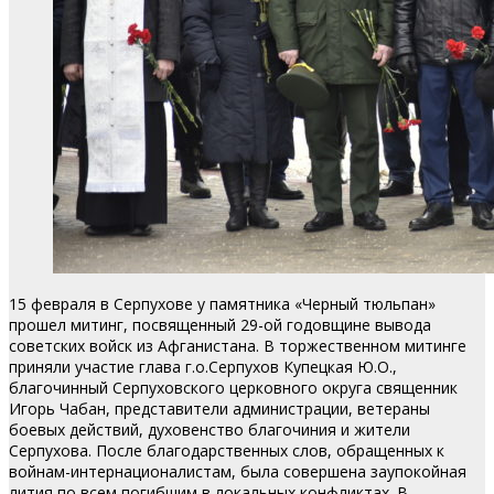
15 февраля в Серпухове у памятника «Черный тюльпан»
прошел митинг, посвященный 29-ой годовщине вывода
советских войск из Афганистана. В торжественном митинге
приняли участие глава г.о.Серпухов Купецкая Ю.О.,
благочинный Серпуховского церковного округа священник
Игорь Чабан, представители администрации, ветераны
боевых действий, духовенство благочиния и жители
Серпухова. После благодарственных слов, обращенных к
войнам-интернационалистам, была совершена заупокойная
лития по всем погибшим в локальных конфликтах. В