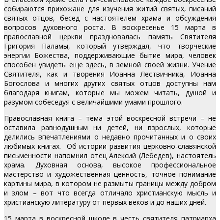
собираются прихожане для изучения житий святых, писаний
святых отцов, бесед с настоятелем храма и обсуждения
вопросов духовного роста. В воскресенье 15 марта в
православной церкви праздновалась память Святителя
Григория Паламы, который утверждал, что творческие
энергии Божества, поддерживающие бытие мира, человек
способен увидеть еще здесь, в земной своей жизни. Учение
Святителя, как и творения Иоанна Лествичника, Иоанна
Богослова и многих других святых отцов доступны нам
благодаря книгам, которые мы можем читать, душой и
разумом собеседуя с величайшими умами прошлого.
Православная книга – тема этой воскресной встречи – не
оставила равнодушным ни детей, ни взрослых, которые
делились впечатлениями о недавно прочитанных и о своих
любимых книгах. Об истории развития церковно-славянской
письменности напомнил отец Алексий (Лебедев), настоятель
храма. Духовная основа, высокое профессиональное
мастерство и художественная ценность, точное понимание
картины мира, в котором не размыты границы между добром
и злом – вот что всегда отличало христианскую мысль и
христианскую литературу от первых веков и до наших дней.
15 марта в воскресной школе в честь святителя патриарха