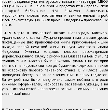
гости праздника учитель русского языка и литературы МБОУ
«Лицей №2» Л. В. Бабельская и представитель протвинской
городской библиотеки Н.М. Бакатура. Закончилось
мероприятие словом настоятеля и занимательной игрой.
Всем присутствующим были вручены подарки – православные
книги.
14-15 марта в воскресной школе «Вертоград» Михаило-
Архангельского храма г.Пущино прошли тематические уроки,
посвященные Дню православной книги, приуроченные к Дню
выхода первой печатной книги на Руси «Апостол» Ивана
Федорова. Ученики младших классов рассматривали
дореволюционную азбуку с рисунками Елизаветы Бём (1913 г.)
Учащимся 4-6 классов были показаны фильмы по истории
книги от папирусных свитков до бумажных кодексов, а также
по устройству первого печатного станка. В 7 классе была
проведена беседа о пользе чтения книг в эпоху гаджетов.
Затем ребятам было предложено самим побывать в роли
книжных оформителей, нарисовать заставные буквицы, а на
уроке исторической каллиграфии освоить технику написания
славянской вязи.
В Спасском храме села Рай-семеновское каждое воскресенье