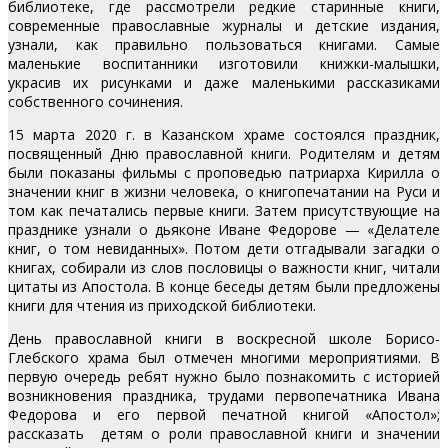
библиотеке, где рассмотрели редкие старинные книги,
современные православные журналы и детские издания,
узнали, как правильно пользоваться книгами. Самые
маленькие воспитанники изготовили книжки-малышки,
украсив их рисунками и даже маленькими рассказиками
собственного сочинения.
15 марта 2020 г. в Казанском храме состоялся праздник,
посвященный Дню православной книги. Родителям и детям
были показаны фильмы с проповедью патриарха Кирилла о
значении книг в жизни человека, о книгопечатании на Руси и
том как печатались первые книги. Затем присутствующие на
празднике узнали о дьяконе Иване Федорове — «Делателе
книг, о том невиданных». Потом дети отгадывали загадки о
книгах, собирали из слов пословицы о важности книг, читали
цитаты из Апостола. В конце беседы детям были предложены
книги для чтения из приходской библиотеки.
День православной книги в воскресной школе Борисо-
Глебского храма был отмечен многими мероприятиями. В
первую очередь ребят нужно было познакомить с историей
возникновения праздника, трудами первопечатника Ивана
Федорова и его первой печатной книгой «Апостол»;
рассказать детям о роли православной книги и значении