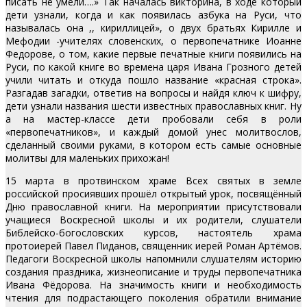
писать не умели….» Так началась викторина, в ходе который
дети узнали, когда и как появилась азбука на Руси, что
называлась она ,, кириллицей», о двух братьях Кирилле и
Мефодии -учителях словенских, о первопечатнике Иоанне
Федорове, о том, какие первые печатные книги появились на
Руси, по какой книге во времена царя Ивана Грозного детей
учили читать и откуда пошло название «красная строка».
Разгадав загадки, ответив на вопросы и найдя ключ к шифру,
дети узнали названия шести известных православных книг. Ну
а на мастер-классе дети пробовали себя в роли
«первопечатников», и каждый домой унес молитвослов,
сделанный своими руками, в котором есть самые основные
молитвы для маленьких прихожан!
15 марта в протвинском храме Всех святых в земле
российской просиявших прошёл открытый урок, посвящённый
Дню православной книги. На мероприятии присутствовали
учащиеся Воскресной школы и их родители, слушатели
Библейско-богословских курсов, настоятель храма
протоиерей Павел Пиданов, священник иерей Роман Артёмов.
Педагоги Воскресной школы напомнили слушателям историю
создания праздника, жизнеописание и труды первопечатника
Ивана Фёдорова. На значимость книги и необходимость
чтения для подрастающего поколения обратили внимание