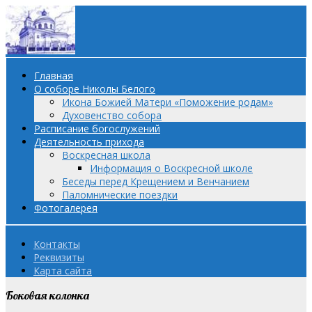
Главная
О соборе Николы Белого
Икона Божией Матери «Поможение родам»
Духовенство собора
Расписание богослужений
Деятельность прихода
Воскресная школа
Информация о Воскресной школе
Беседы перед Крещением и Венчанием
Паломнические поездки
Фотогалерея
Контакты
Реквизиты
Карта сайта
Боковая колонка