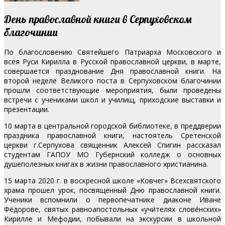
День православной книги в Серпуховском
благочинии
По благословению Святейшего Патриарха Московского и
всея Руси Кирилла в Русской православной церкви, в марте,
совершается празднование Дня православной книги. На
второй неделе Великого поста в Серпуховском благочинии
прошли соответствующие мероприятия, были проведены
встречи с учениками школ и училищ, приходские выставки и
презентации.
10 марта в центральной городской библиотеке, в преддверии
праздника православной книги, настоятель Сретенской
церкви г.Серпухова священник Алексей Спигин рассказал
студентам ГАПОУ МО Губернский колледж о основных
душеполезных книгах в жизни православного христианина.
15 марта 2020 г. в воскресной школе «Ковчег» Всехсвятского
храма прошел урок, посвященный Дню православной книги.
Ученики вспомнили о первопечатнике диаконе Иване
Фёдорове, святых равноапостольных «учи́телях слове́нских»
Кирилле и Мефодии, побывали на экскурсии в школьной