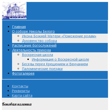
Главная
О соборе Николы Белого
Икона Божией Матери «Поможение родам»
Духовенство собора
Расписание богослужений
Деятельность прихода
Воскресная школа
Информация о Воскресной школе
Беседы перед Крещением и Венчанием
Паломнические поездки
Фотогалерея
Контакты
Реквизиты
Карта сайта
Боковая колонка