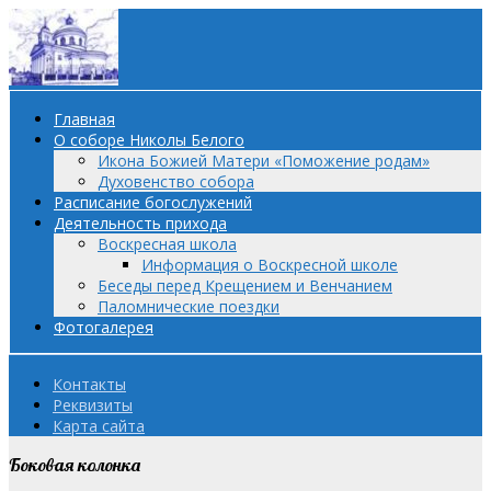
Главная
О соборе Николы Белого
Икона Божией Матери «Поможение родам»
Духовенство собора
Расписание богослужений
Деятельность прихода
Воскресная школа
Информация о Воскресной школе
Беседы перед Крещением и Венчанием
Паломнические поездки
Фотогалерея
Контакты
Реквизиты
Карта сайта
Боковая колонка