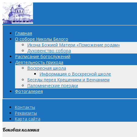
Главная
О соборе Николы Белого
Икона Божией Матери «Поможение родам»
Духовенство собора
Расписание богослужений
Деятельность прихода
Воскресная школа
Информация о Воскресной школе
Беседы перед Крещением и Венчанием
Паломнические поездки
Фотогалерея
Контакты
Реквизиты
Карта сайта
Боковая колонка