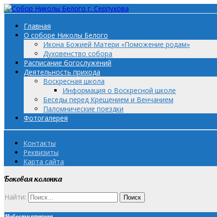
Главная
О соборе Николы Белого
Икона Божией Матери «Поможение родам»
Духовенство собора
Расписание богослужений
Деятельность прихода
Воскресная школа
Информация о Воскресной школе
Беседы перед Крещением и Венчанием
Паломнические поездки
Фотогалерея
Контакты
Реквизиты
Карта сайта
Боковая колонка
Найти:
Новости прихода