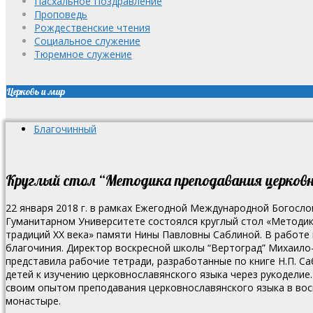
Пасхальное Поздравление
Проповедь
Рождественские чтения
Социальное служение
Тюремное служение
Церковь и мир
Благочинный
Круглый стол “Методика преподавания церков
22 января 2018 г. в рамках Ежегодной Международной Богосл
Гуманитарном Университете состоялся круглый стол «Методик
традиций ХХ века» памяти Нины Павловны Саблиной.
В работе 
благочиния. Директор воскресной школы “Вертоград” Михаило
представила рабочие тетради, разработанные по книге Н.П. Са
детей к изучению церковнославянского языка через рукоделие
своим опытом преподавания церковнославянского языка в вос
монастыре.