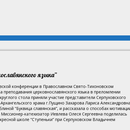
нославянского языка”
овской конференции в Православном Свято-Тихоновском
а преподавания церковнославянского языка в преломлении
круглого стола приняли участие представители Серпуховского
-Архангельского храма г.Пущино Захарова Лариса Александровн
блиной “Буквица славянская”, и рассказала о способах мотиваци
. Миссионер-катехизатор Иевлева Олеся Сергеевна поделилась
кресной школе “Ступеньки” при Серпуховском Владычнем