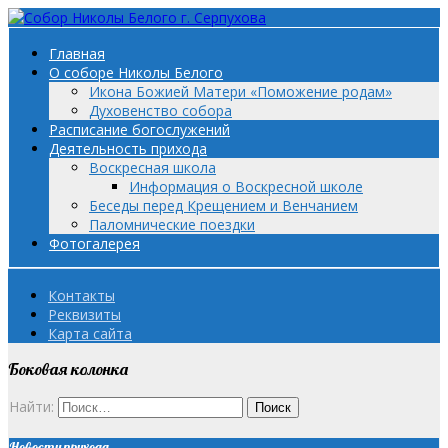
Главная
О соборе Николы Белого
Икона Божией Матери «Поможение родам»
Духовенство собора
Расписание богослужений
Деятельность прихода
Воскресная школа
Информация о Воскресной школе
Беседы перед Крещением и Венчанием
Паломнические поездки
Фотогалерея
Контакты
Реквизиты
Карта сайта
Боковая колонка
Найти:
Новости прихода