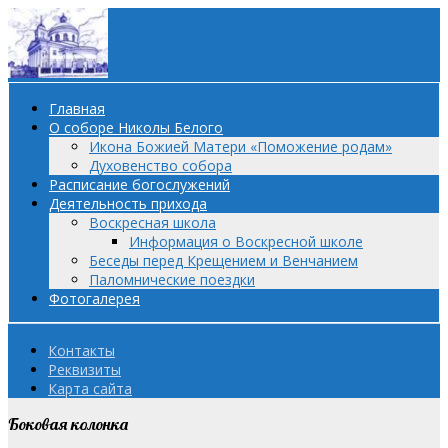
Главная
О соборе Николы Белого
Икона Божией Матери «Поможение родам»
Духовенство собора
Расписание богослужений
Деятельность прихода
Воскресная школа
Информация о Воскресной школе
Беседы перед Крещением и Венчанием
Паломнические поездки
Фотогалерея
Контакты
Реквизиты
Карта сайта
Боковая колонка