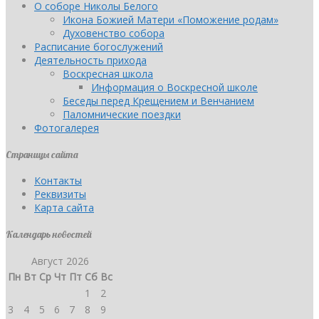
О соборе Николы Белого
Икона Божией Матери «Поможение родам»
Духовенство собора
Расписание богослужений
Деятельность прихода
Воскресная школа
Информация о Воскресной школе
Беседы перед Крещением и Венчанием
Паломнические поездки
Фотогалерея
Страницы сайта
Контакты
Реквизиты
Карта сайта
Календарь новостей
Август 2026
Пн
Вт
Ср
Чт
Пт
Сб
Вс
1
2
3
4
5
6
7
8
9