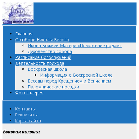
Главная
О соборе Николы Белого
Икона Божией Матери «Поможение родам»
Духовенство собора
Расписание богослужений
Деятельность прихода
Воскресная школа
Информация о Воскресной школе
Беседы перед Крещением и Венчанием
Паломнические поездки
Фотогалерея
Контакты
Реквизиты
Карта сайта
Боковая колонка