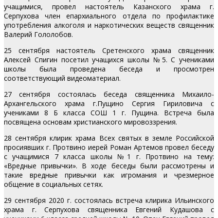
учащимися, провел настоятель Казанского храма г.
Серпухова член епархиального отдела по профилактике
употребления алкоголя и наркотических веществ священник
Валерий Гололобов.
25 сентября настоятель Сретенского храма священник
Алексей Спигин посетил учащихся школы №5. С учениками
школы была проведена беседа и просмотрен
соответствующий видеоматериал.
27 сентября состоялась беседа священника Михаило-
Архангельского храма г.Пущино Сергия Гириловича с
учениками 8 Б класса СОШ 1 г. Пущина. Встреча была
посвящена основам христианского мировоззрения.
28 сентября клирик храма Всех святых в земле Российской
просиявших г. Протвино иерей Роман Артемов провел беседу
с учащимися 7 класса школы №1 г. Протвино на тему:
«Вредные привычки». В ходе беседы были рассмотрены и
такие вредные привычки как игромания и чрезмерное
общение в социальных сетях.
29 сентября 2020 г. состоялась встреча клирика Ильинского
храма г. Серпухова священника Евгений Кудашова с