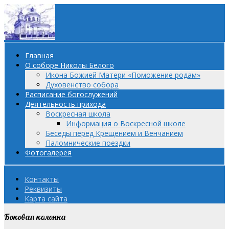
Главная
О соборе Николы Белого
Икона Божией Матери «Поможение родам»
Духовенство собора
Расписание богослужений
Деятельность прихода
Воскресная школа
Информация о Воскресной школе
Беседы перед Крещением и Венчанием
Паломнические поездки
Фотогалерея
Контакты
Реквизиты
Карта сайта
Боковая колонка