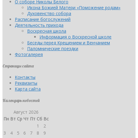
О соборе Николы Белого
Икона Божией Матери «Поможение родам»
Духовенство собора
Расписание богослужений
Деятельность прихода
Воскресная школа
Информация о Воскресной школе
Беседы перед Крещением и Венчанием
Паломнические поездки
Фотогалерея
Страницы сайта
Контакты
Реквизиты
Карта сайта
Календарь новостей
Август 2026
Пн
Вт
Ср
Чт
Пт
Сб
Вс
1
2
3
4
5
6
7
8
9