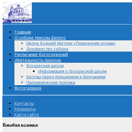
Главная
О соборе Николы Белого
Икона Божией Матери «Поможение родам»
Духовенство собора
Расписание богослужений
Деятельность прихода
Воскресная школа
Информация о Воскресной школе
Беседы перед Крещением и Венчанием
Паломнические поездки
Фотогалерея
Контакты
Реквизиты
Карта сайта
Боковая колонка