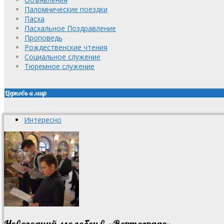
Паломнические поездки
Пасха
Пасхальное Поздравление
Проповедь
Рождественские чтения
Социальное служение
Тюремное служение
Церковь и мир
Интересно
Новогодний молебен в «Вертограде»