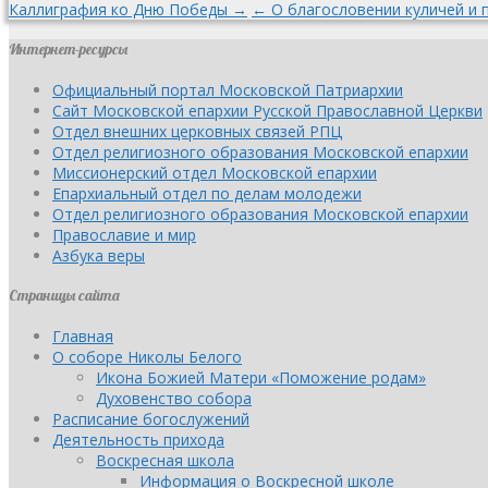
Каллиграфия ко Дню Победы →
← О благословении куличей и 
Интернет-ресурсы
Официальный портал Московской Патриархии
Сайт Московской епархии Русской Православной Церкви
Отдел внешних церковных связей РПЦ
Отдел религиозного образования Московской епархии
Миссионерский отдел Московской епархии
Епархиальный отдел по делам молодежи
Отдел религиозного образования Московской епархии
Православие и мир
Азбука веры
Страницы сайта
Главная
О соборе Николы Белого
Икона Божией Матери «Поможение родам»
Духовенство собора
Расписание богослужений
Деятельность прихода
Воскресная школа
Информация о Воскресной школе