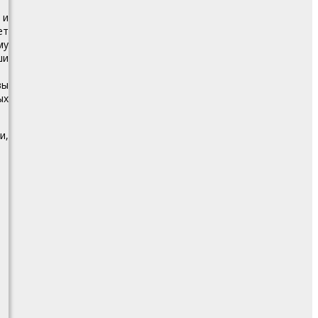
 и
ет
му
ши
вы
ых
и,