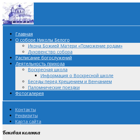
Главная
О соборе Николы Белого
Икона Божией Матери «Поможение родам»
Духовенство собора
Расписание богослужений
Деятельность прихода
Воскресная школа
Информация о Воскресной школе
Беседы перед Крещением и Венчанием
Паломнические поездки
Фотогалерея
Контакты
Реквизиты
Карта сайта
Боковая колонка