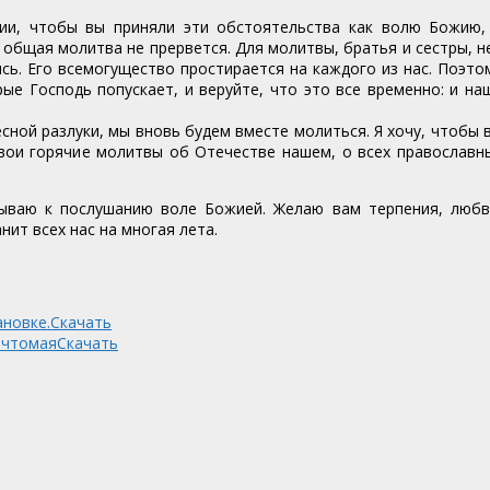
ии, чтобы вы приняли эти обстоятельства как волю Божию,
 общая молитва не прервется. Для молитвы, братья и сестры, н
ись. Его всемогущество простирается на каждого из нас. Поэто
ые Господь попускает, и веруйте, что это все временно: и на
есной разлуки, мы вновь будем вместе молиться. Я хочу, чтобы 
вои горячие молитвы об Отечестве нашем, о всех православн
зываю к послушанию воле Божией. Желаю вам терпения, любв
нит всех нас на многая лета.
ановке.
Скачать
 чтомая
Скачать