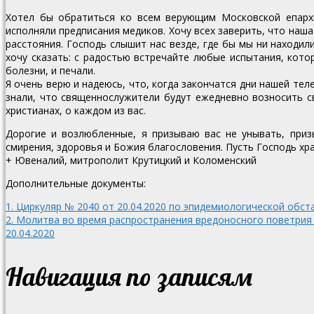
Хотел бы обратиться ко всем верующим Московской епарх
исполняли предписания медиков. Хочу всех заверить, что наша
расстояния. Господь слышит нас везде, где бы мы ни находил
хочу сказать: с радостью встречайте любые испытания, котор
болезни, и печали.
Я очень верю и надеюсь, что, когда закончатся дни нашей тел
знали, что священнослужители будут ежедневно возносить с
христианах, о каждом из вас.
Дорогие и возлюбленные, я призываю вас не унывать, при
смирения, здоровья и Божия благословения. Пусть Господь хра
+ Ювеналий, митрополит Крутицкий и Коломенский
Дополнительные документы:
1. Циркуляр № 2040 от 20.04.2020 по эпидемиологической обст
2. Молитва во время распространения вредоносного поветрия
20.04.2020
Навигация по записям