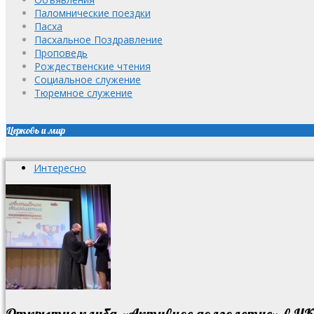
Паломнические поездки
Пасха
Пасхальное Поздравление
Проповедь
Рождественские чтения
Социальное служение
Тюремное служение
Церковь и мир
Интересно
Открытие клуба «Активное долголетие» в ЦК