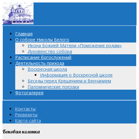
Главная
О соборе Николы Белого
Икона Божией Матери «Поможение родам»
Духовенство собора
Расписание богослужений
Деятельность прихода
Воскресная школа
Информация о Воскресной школе
Беседы перед Крещением и Венчанием
Паломнические поездки
Фотогалерея
Контакты
Реквизиты
Карта сайта
Боковая колонка