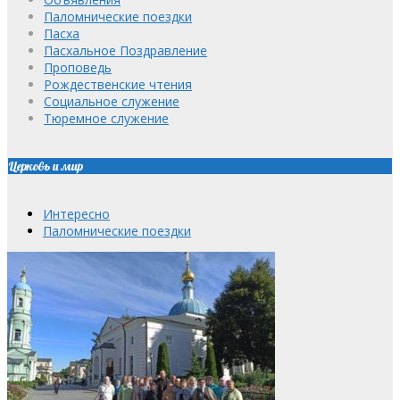
Паломнические поездки
Пасха
Пасхальное Поздравление
Проповедь
Рождественские чтения
Социальное служение
Тюремное служение
Церковь и мир
Интересно
Паломнические поездки