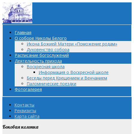
Главная
О соборе Николы Белого
Икона Божией Матери «Поможение родам»
Духовенство собора
Расписание богослужений
Деятельность прихода
Воскресная школа
Информация о Воскресной школе
Беседы перед Крещением и Венчанием
Паломнические поездки
Фотогалерея
Контакты
Реквизиты
Карта сайта
Боковая колонка