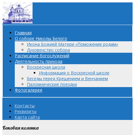
Главная
О соборе Николы Белого
Икона Божией Матери «Поможение родам»
Духовенство собора
Расписание богослужений
Деятельность прихода
Воскресная школа
Информация о Воскресной школе
Беседы перед Крещением и Венчанием
Паломнические поездки
Фотогалерея
Контакты
Реквизиты
Карта сайта
Боковая колонка