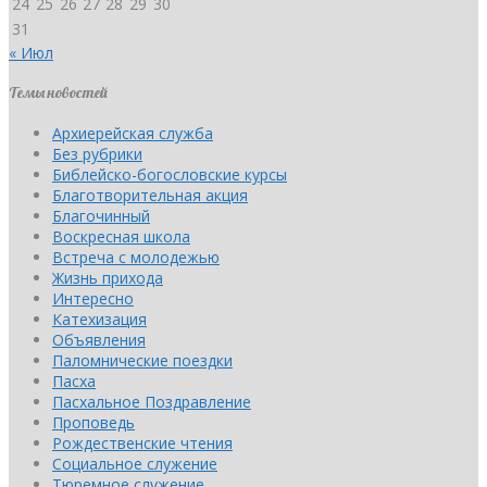
24
25
26
27
28
29
30
31
« Июл
Темы новостей
Архиерейская служба
Без рубрики
Библейско-богословские курсы
Благотворительная акция
Благочинный
Воскресная школа
Встреча с молодежью
Жизнь прихода
Интересно
Катехизация
Объявления
Паломнические поездки
Пасха
Пасхальное Поздравление
Проповедь
Рождественские чтения
Социальное служение
Тюремное служение