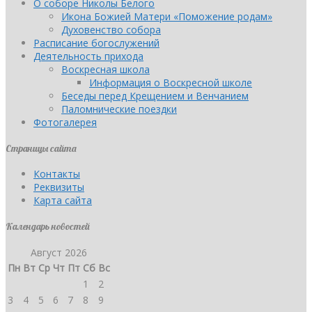
О соборе Николы Белого
Икона Божией Матери «Поможение родам»
Духовенство собора
Расписание богослужений
Деятельность прихода
Воскресная школа
Информация о Воскресной школе
Беседы перед Крещением и Венчанием
Паломнические поездки
Фотогалерея
Страницы сайта
Контакты
Реквизиты
Карта сайта
Календарь новостей
Август 2026
Пн
Вт
Ср
Чт
Пт
Сб
Вс
1
2
3
4
5
6
7
8
9