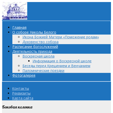
Главная
О соборе Николы Белого
Икона Божией Матери «Поможение родам»
Духовенство собора
Расписание богослужений
Деятельность прихода
Воскресная школа
Информация о Воскресной школе
Беседы перед Крещением и Венчанием
Паломнические поездки
Фотогалерея
Контакты
Реквизиты
Карта сайта
Боковая колонка