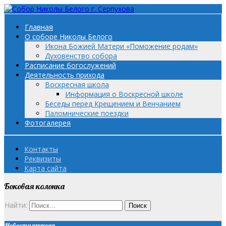
Главная
О соборе Николы Белого
Икона Божией Матери «Поможение родам»
Духовенство собора
Расписание богослужений
Деятельность прихода
Воскресная школа
Информация о Воскресной школе
Беседы перед Крещением и Венчанием
Паломнические поездки
Фотогалерея
Контакты
Реквизиты
Карта сайта
Боковая колонка
Найти:
Новости прихода