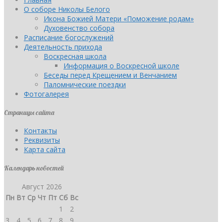
О соборе Николы Белого
Икона Божией Матери «Поможение родам»
Духовенство собора
Расписание богослужений
Деятельность прихода
Воскресная школа
Информация о Воскресной школе
Беседы перед Крещением и Венчанием
Паломнические поездки
Фотогалерея
Страницы сайта
Контакты
Реквизиты
Карта сайта
Календарь новостей
Август 2026
Пн
Вт
Ср
Чт
Пт
Сб
Вс
1
2
3
4
5
6
7
8
9