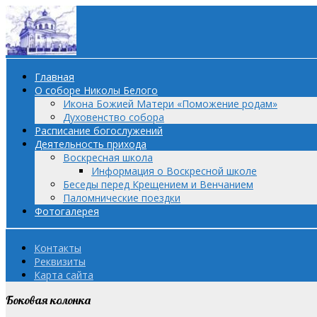
Главная
О соборе Николы Белого
Икона Божией Матери «Поможение родам»
Духовенство собора
Расписание богослужений
Деятельность прихода
Воскресная школа
Информация о Воскресной школе
Беседы перед Крещением и Венчанием
Паломнические поездки
Фотогалерея
Контакты
Реквизиты
Карта сайта
Боковая колонка