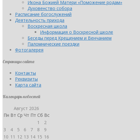
Икона Божией Матери «Поможение родам»
Духовенство собора
Расписание богослужений
Деятельность прихода
Воскресная школа
Информация о Воскресной школе
Беседы перед Крещением и Венчанием
Паломнические поездки
Фотогалерея
Страницы сайта
Контакты
Реквизиты
Карта сайта
Календарь новостей
Август 2026
Пн
Вт
Ср
Чт
Пт
Сб
Вс
1
2
3
4
5
6
7
8
9
10
11
12
13
14
15
16