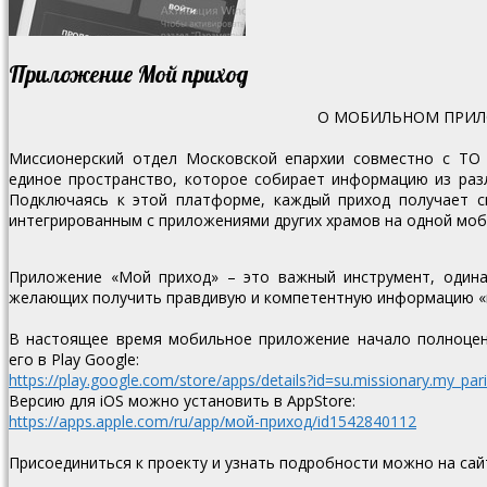
Приложение Мой приход
О МОБИЛЬНОМ ПРИЛ
Миссионерский отдел Московской епархии совместно с ТО
единое пространство, которое собирает информацию из раз
Подключаясь к этой платформе, каждый приход получает с
интегрированным с приложениями других храмов на одной мо
Приложение «Мой приход» – это важный инструмент, одинак
желающих получить правдивую и компетентную информацию «и
В настоящее время мобильное приложение начало полноценн
его в Play Google:
https://play.google.com/store/apps/details?id=su.missionary.my_par
Версию для iOS можно установить в AppStore:
https://apps.apple.com/ru/app/мой-приход/id1542840112
Присоединиться к проекту и узнать подробности можно на са