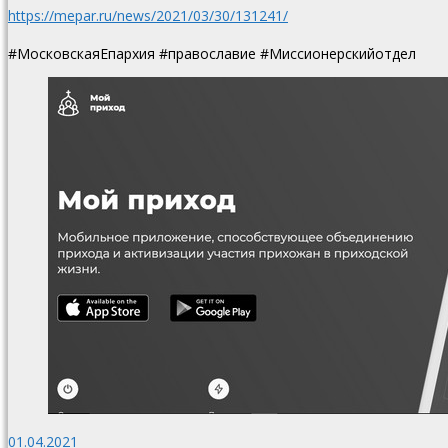
https://mepar.ru/news/2021/03/30/131241/
#МосковскаяЕпархия #православие #Миссионерскийотдел
01.04.2021