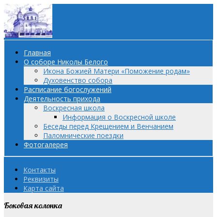
Главная
О соборе Николы Белого
Икона Божией Матери «Поможение родам»
Духовенство собора
Расписание богослужений
Деятельность прихода
Воскресная школа
Информация о Воскресной школе
Беседы перед Крещением и Венчанием
Паломнические поездки
Фотогалерея
Контакты
Реквизиты
Карта сайта
Боковая колонка