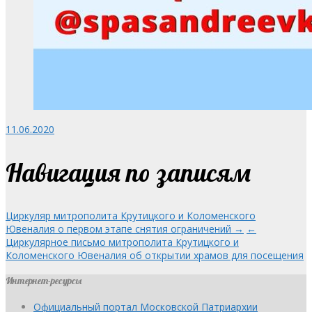
11.06.2020
Навигация по записям
Циркуляр митрополита Крутицкого и Коломенского
Ювеналия о первом этапе снятия ограничений →
←
Циркулярное письмо митрополита Крутицкого и
Коломенского Ювеналия об открытии храмов для посещения
Интернет-ресурсы
Официальный портал Московской Патриархии